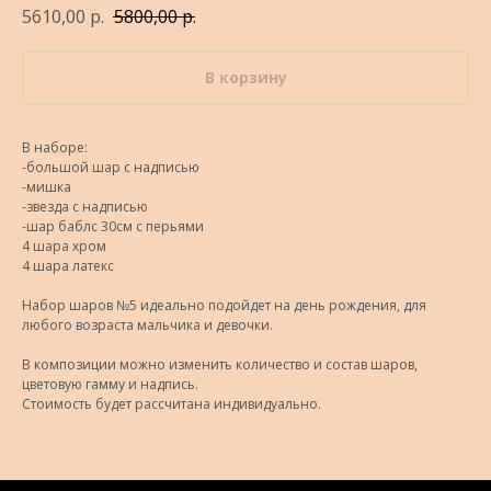
5610,00
р.
5800,00
р.
В корзину
В наборе:
-большой шар с надписью
-мишка
-звезда с надписью
-шар баблс 30см с перьями
4 шара хром
4 шара латекс
Набор шаров №5 идеально подойдет на день рождения, для
любого возраста мальчика и девочки.
В композиции можно изменить количество и состав шаров,
цветовую гамму и надпись.
Стоимость будет рассчитана индивидуально.