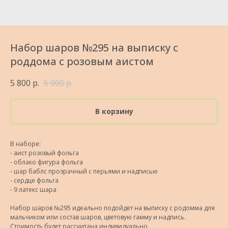
Набор шаров №295 на выписку с
роддома с розовым аистом
5 800
р.
6 000
р.
В корзину
В наборе:
- аист розовый фольга
- облако фигура фольга
- шар баблс прозрачный с перьями и надписью
- сердце фольга
- 9 латекс шара
Набор шаров №295 идеально подойдет на выписку с родомма для
мальчиком или состав шаров, цветовую гамму и надпись.
Стоимость будет рассчитана индивидуально.