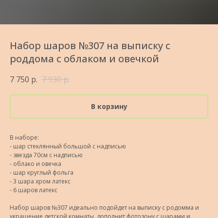
Набор шаров №307 на выписку с
роддома с облаком и овечкой
7 750
р.
7 930
р.
В корзину
В наборе:
- шар стеклянный большой с надписью
- звезда 70см с надписью
- облако и овечка
- шар круглый фольга
- 3 шара хром латекс
- 6 шаров латекс
Набор шаров №307 идеально подойдет на выписку с родомма и
украшение детской комнаты, дополнит фотозону с шарами и