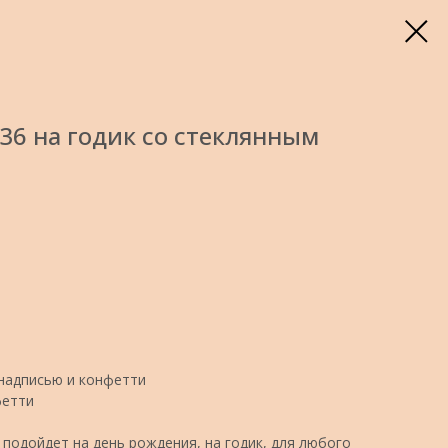
6 на годик со стеклянным
 надписью и конфетти
фетти
подойдет на день рождения, на годик, для любого