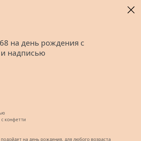
8 на день рождения с
и надписью
сью
й с конфетти
подойдет на день рождения, для любого возраста