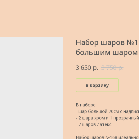
Набор шаров №16
большим шаром 
р.
р.
3 650
3 750
В корзину
В наборе:
- шар большой 70см с надпи
- 2 шара хром и 1 прозрачны
- 7 шаров латекс
Набор шаров №168 идеально 