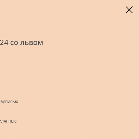
24 со львом
надписью
еклянные