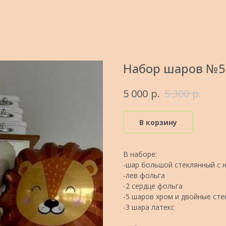
Набор шаров №5
р.
р.
5 000
5 300
В корзину
В наборе:
-шар большой стеклянный с 
-лев фольга
-2 сердце фольга
-5 шаров хром и двойные ст
-3 шара латекс