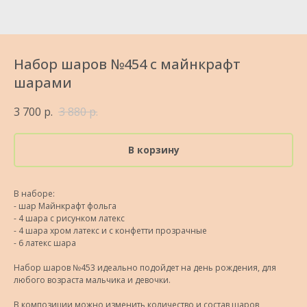
Набор шаров №454 с майнкрафт
шарами
3 700
р.
3 880
р.
В корзину
В наборе:
- шар Майнкрафт фольга
- 4 шара с рисунком латекс
- 4 шара хром латекс и с конфетти прозрачные
- 6 латекс шара
Набор шаров №453 идеально подойдет на день рождения, для
любого возраста мальчика и девочки.
В композиции можно изменить количество и состав шаров,