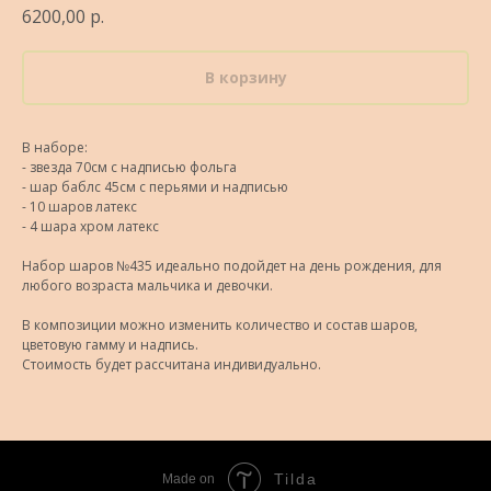
6200,00
р.
В корзину
В наборе:
- звезда 70см с надписью фольга
- шар баблс 45см с перьями и надписью
- 10 шаров латекс
- 4 шара хром латекс
Набор шаров №435 идеально подойдет на день рождения, для
любого возраста мальчика и девочки.
В композиции можно изменить количество и состав шаров,
цветовую гамму и надпись.
Стоимость будет рассчитана индивидуально.
Tilda
Made on