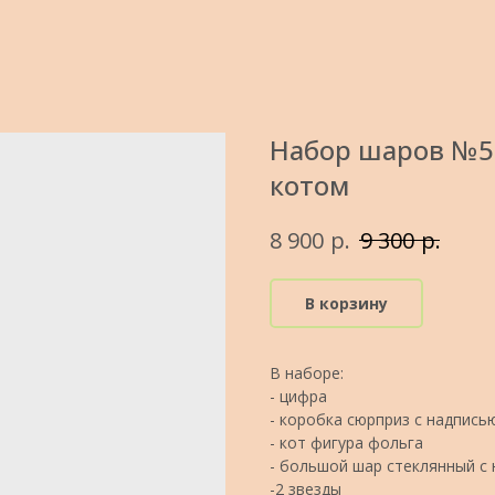
Набор шаров №5
котом
р.
р.
8 900
9 300
В корзину
В наборе:
- цифра
- коробка сюрприз с надпись
- кот фигура фольга
- большой шар стеклянный с
-2 звезды