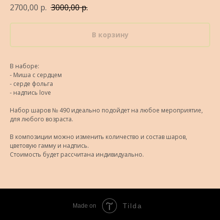
2700,00
р.
3000,00
р.
В корзину
В наборе:
- Миша с сердцем
- серде фольга
- надпись love
Набор шаров № 490 идеально подойдет на любое мероприятие,
для любого возраста.
В композиции можно изменить количество и состав шаров,
цветовую гамму и надпись.
Стоимость будет рассчитана индивидуально.
Tilda
Made on